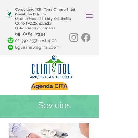
Consultorio 108 - Torre C - piso 1,
Edf.
Consultorios Pichincha
Ulpiano Paez n22-188 y Veintimilla,
Quito 170526, Ecuador
Quito, Ecuador - Sudamerica
09- 8184- 2334
02-392-2556
ext. 4100
8guasha8@gmail.com
Agenda CITA
Sevicios