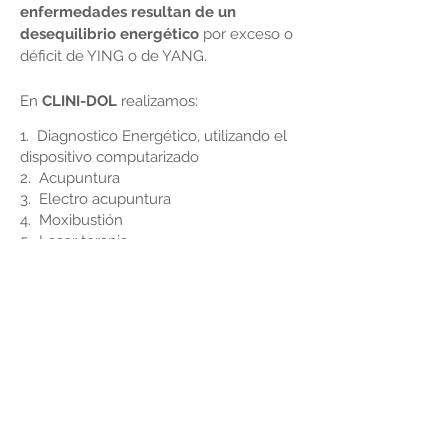
enfermedades resultan de un
desequilibrio energético
por exceso o
déficit de YING o de YANG.
En
CLINI-DOL
realizamos:
1. Diagnostico Energético, utilizando el
dispositivo computarizado
2. Acupuntura
3. Electro acupuntura
4. Moxibustión
5. Laser terapia
6. Tuina, guasha, ventosas
7. Fototerapia, infrarrojos
8. Homeopatía
9. Auriculopuntura
10. Terapia neural
11. Medicina Natural Occidental
12. Herbolaria China
CITA MEDICA