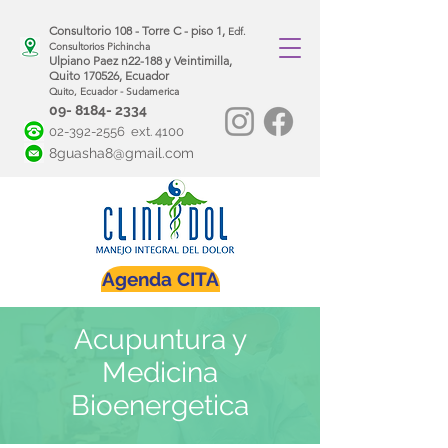
Consultorio 108 - Torre C - piso 1,
Edf.
Consultorios Pichincha
Ulpiano Paez n22-188 y Veintimilla,
Quito 170526, Ecuador
Quito, Ecuador - Sudamerica
09- 8184- 2334
02-392-2556
ext. 4100
8guasha8@gmail.com
Agenda CITA
Acupuntura y
Medicina
Bioenergetica